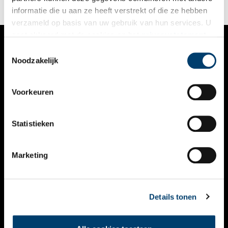
informatie die u aan ze heeft verstrekt of die ze hebben
verzameld op basis van uw gebruik van hun services. U
gaat akkoord met de cookies en het
privacystatement
als u onze website blijft gebruiken.
Toestemmingsselectie
VERHALEN
Noodzakelijk
NIEUWS
Voorkeuren
KALENDER
THEMA’S
Statistieken
ACTIVITEITEN
Marketing
VIDEO’S
OVER ONS
Details tonen
CONTACT