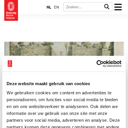
NL
EN
Deze website maakt gebruik van cookies
Buitenplaats en villa Saxenburg
We gebruiken cookies om content en advertenties te
Van de historische buitenplaats Saxenburg resteren weinig
gebouwde fragmenten: enkel het achttiende-eeuwse
personaliseren, om functies voor social media te bieden
toegangshek met natuurstenen pijlers en de voormalige
en om ons websiteverkeer te analyseren. Ook delen we
tuinmanswoning met prieel. Het zeventiende-eeuwse buiten is
informatie over uw gebruik van onze site met onze
vastgelegd in prenten, schetsen en een schilderij. Het gebruik
als lusthof wordt voortgezet in het Bloemendaalse bos,
partners voor social media, adverteren en analyse. Deze
Thijsse’s hof en op de cricketvelden.
partners kunnen deze gegevens combineren met andere