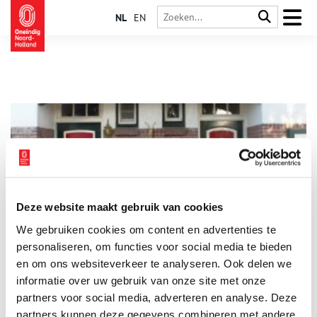
NL
EN
Deze website maakt gebruik van cookies
Cameliastraat in Hilversum
We gebruiken cookies om content en advertenties te
De opkomende industrialisatie in Hilversum eind negentiende
eeuw bracht grote veranderingen. Het eens zo kleine dorp op
personaliseren, om functies voor social media te bieden
de hei onderging een metamorfose. Hilversum werd een
en om ons websiteverkeer te analyseren. Ook delen we
middelgrote provinciale stad. De nieuwe huurwoningen
informatie over uw gebruik van onze site met onze
moesten voldoen aan strenge eisen. De
woningbouwvereniging ‘Arbeidersbouwvereniging Hilversum’
partners voor social media, adverteren en analyse. Deze
ontwikkelde huizen in de toen nog jonge Bloemenbuurt. De
partners kunnen deze gegevens combineren met andere