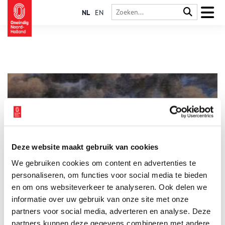
NL
EN
Deze website maakt gebruik van cookies
De blekerijen van Bloemendaal
We gebruiken cookies om content en advertenties te
In het Mauritshuis in Den Haag hangt het schilderij ‘Gezicht op
Haarlem met bleekvelden op de voorgrond’ van de beroemde
personaliseren, om functies voor social media te bieden
landschapschilder Jacob van Ruisdael (1628-1682). Het beeld
en om ons websiteverkeer te analyseren. Ook delen we
dat wordt getoond is gemaakt vanuit het perspectief van
informatie over uw gebruik van onze site met onze
Bloemendaal. Hij schilderde wel vijftien van dergelijke
taferelen, die in verschillende grote musea in de wereld
partners voor social media, adverteren en analyse. Deze
hangen. Ook andere schilders begonnen hem na te doen. Er
partners kunnen deze gegevens combineren met andere