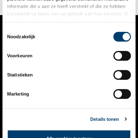
informatie die u aan ze heeft verstrekt of die ze hebben
verzameld op basis van uw gebruik van hun services. U
gaat akkoord met de cookies en het
privacystatement
als u onze website blijft gebruiken.
Toestemmingsselectie
VERHALEN
Noodzakelijk
NIEUWS
Voorkeuren
KALENDER
THEMA’S
Statistieken
ACTIVITEITEN
Marketing
VIDEO’S
OVER ONS
Details tonen
CONTACT