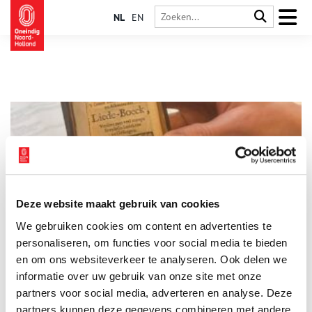
NL
EN
Deze website maakt gebruik van cookies
Allard Pierson verwerft unieke collectie eeuwenoude
We gebruiken cookies om content en advertenties te
liederen
personaliseren, om functies voor social media te bieden
Het Allard Pierson Museum heeft onlangs een tamelijk unieke
collectie liedbladen, liedboekjes en prenten met afbeeldingen
en om ons websiteverkeer te analyseren. Ook delen we
van straatzangers verworven. De collectie omvat 359 stukken
informatie over uw gebruik van onze site met onze
uit de zeventiende, achttiende en negentiende eeuw.
partners voor social media, adverteren en analyse. Deze
partners kunnen deze gegevens combineren met andere