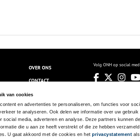
Volg ONH op social med
OVER ONS
CONTACT
NIEUWSBRIEF
ik van cookies
ontent en advertenties te personaliseren, om functies voor soci
DISCLAIMER
erkeer te analyseren. Ook delen we informatie over uw gebruik
PRIVACY
or social media, adverteren en analyse. Deze partners kunnen 
ormatie die u aan ze heeft verstrekt of die ze hebben verzameld
TOEGANKELIJKHEID
es. U gaat akkoord met de cookies en het
privacystatement
als