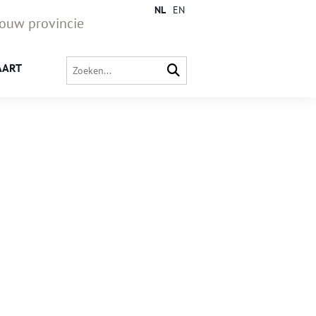
NL
EN
jouw provincie
AART