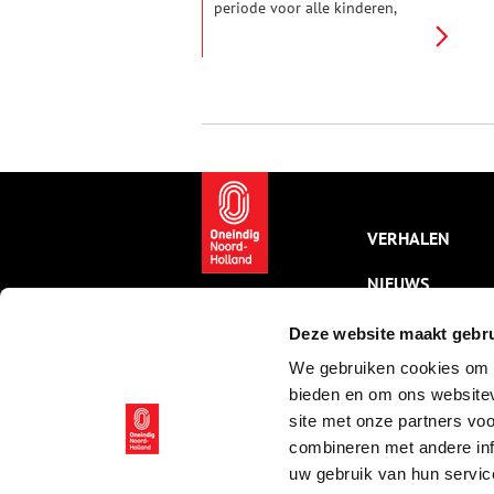
periode voor alle kinderen,
maar ook van het voeren van
verhitte discussies over de
toekomst van Zwarte Piet. Hoe
zat het ook alweer met Sint en
Piet, waar komen ze vandaan en
waarom zien ze er zo uit?
Oneindig Noord-Holland werpt
licht op de geschiedenis van
Nederlands populairste traditie.
VERHALEN
NIEUWS
KALENDER
Deze website maakt gebru
We gebruiken cookies om c
THEMA’S
bieden en om ons websitev
ACTIVITEITEN
site met onze partners vo
combineren met andere inf
VIDEO’S
uw gebruik van hun servic