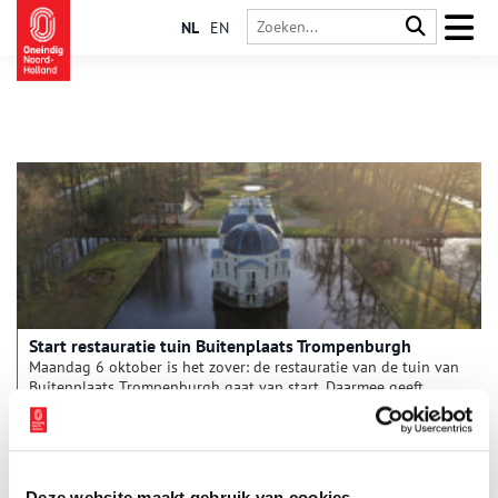
NL
EN
Start restauratie tuin Buitenplaats Trompenburgh
Maandag 6 oktober is het zover: de restauratie van de tuin van
Buitenplaats Trompenburgh gaat van start. Daarmee geeft
eigenaar Monumentenbezit dit unieke ensemble van huis,
water en tuin zijn oorspronkelijke samenhang terug.
2 min
Deze website maakt gebruik van cookies