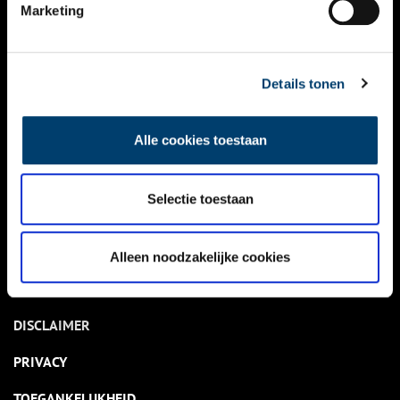
NIEUWS
Marketing
KALENDER
THEMA’S
Details tonen
ACTIVITEITEN
Alle cookies toestaan
VIDEO’S
Selectie toestaan
OVER ONS
CONTACT
Alleen noodzakelijke cookies
NIEUWSBRIEF
DISCLAIMER
PRIVACY
TOEGANKELIJKHEID