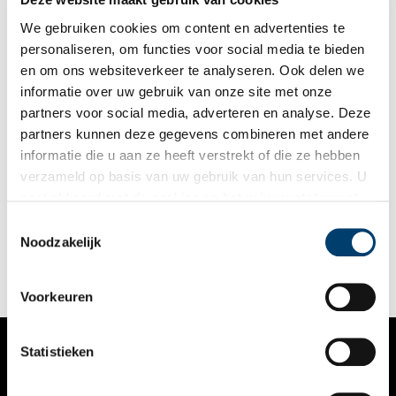
We gebruiken cookies om content en advertenties te
personaliseren, om functies voor social media te bieden
en om ons websiteverkeer te analyseren. Ook delen we
informatie over uw gebruik van onze site met onze
partners voor social media, adverteren en analyse. Deze
partners kunnen deze gegevens combineren met andere
Bijenhouderij wordt honingzoet erfgoed
informatie die u aan ze heeft verstrekt of die ze hebben
Bijen worden al eeuwenlang gehouden voor de honing en
verzameld op basis van uw gebruik van hun services. U
bijenwas. Daarnaast vervullen ze een onmisbare rol in de
gaat akkoord met de cookies en het
privacystatement
bestuiving van onze gewassen. Tegenwoordig zijn er nog maar
weinig imkers die met de bijenhouderij in hun
als u onze website blijft gebruiken.
Toestemmingsselectie
levensonderhoud kunnen voorzien. In ons land worden bijen
Noodzakelijk
nu vooral gehouden als hobby of om een actieve bijdrage te
leveren aan de biodiversiteit. Het ambacht bijenhouden is in
2020 uitgeroepen tot immaterieel erfgoed.
Voorkeuren
Statistieken
VERHALEN