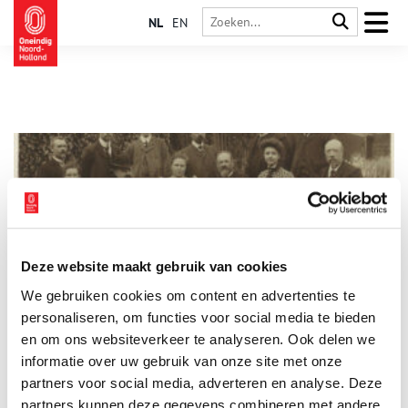
NL
EN
Deze website maakt gebruik van cookies
De lotgevallen van de christelijke school voor de
We gebruiken cookies om content en advertenties te
werkende stand in de Barteljorisstraat
personaliseren, om functies voor social media te bieden
Van 1875 tot en met 1903 was er een lagere school voor
christelijk onderwijs in de Barteljorisstraat in Haarlem
en om ons websiteverkeer te analyseren. Ook delen we
gevestigd. Deze school was een van de vele scholen die in de
informatie over uw gebruik van onze site met onze
tweede helft van de 19de eeuw werden opgericht, toen de
partners voor social media, adverteren en analyse. Deze
schoolstrijd nog in volle gang was. Het oprichten van een
bijzondere school was niet eenvoudig want bijzondere scholen
partners kunnen deze gegevens combineren met andere