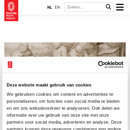
NL
EN
Deze website maakt gebruik van cookies
Bijenhouderij wordt honingzoet erfgoed
We gebruiken cookies om content en advertenties te
Bijen worden al eeuwenlang gehouden voor de honing en
bijenwas. Daarnaast vervullen ze een onmisbare rol in de
personaliseren, om functies voor social media te bieden
bestuiving van onze gewassen. Tegenwoordig zijn er nog maar
en om ons websiteverkeer te analyseren. Ook delen we
weinig imkers die met de bijenhouderij in hun
informatie over uw gebruik van onze site met onze
levensonderhoud kunnen voorzien. In ons land worden bijen
nu vooral gehouden als hobby of om een actieve bijdrage te
partners voor social media, adverteren en analyse. Deze
leveren aan de biodiversiteit. Het ambacht bijenhouden is in
partners kunnen deze gegevens combineren met andere