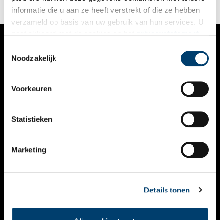
2020 uitgeroepen tot immaterieel erfgoed.
informatie die u aan ze heeft verstrekt of die ze hebben
verzameld op basis van uw gebruik van hun services. U
gaat akkoord met de cookies en het
privacystatement
als u onze website blijft gebruiken.
Toestemmingsselectie
VERHALEN
Noodzakelijk
NIEUWS
Voorkeuren
KALENDER
THEMA’S
Statistieken
ACTIVITEITEN
Marketing
VIDEO’S
OVER ONS
Details tonen
CONTACT