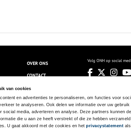
Volg ONH op social med
OVER ONS
CONTACT
NIEUWSBRIEF
ik van cookies
ontent en advertenties te personaliseren, om functies voor soci
DISCLAIMER
erkeer te analyseren. Ook delen we informatie over uw gebruik
PRIVACY
or social media, adverteren en analyse. Deze partners kunnen 
ormatie die u aan ze heeft verstrekt of die ze hebben verzameld
TOEGANKELIJKHEID
es. U gaat akkoord met de cookies en het
privacystatement
als