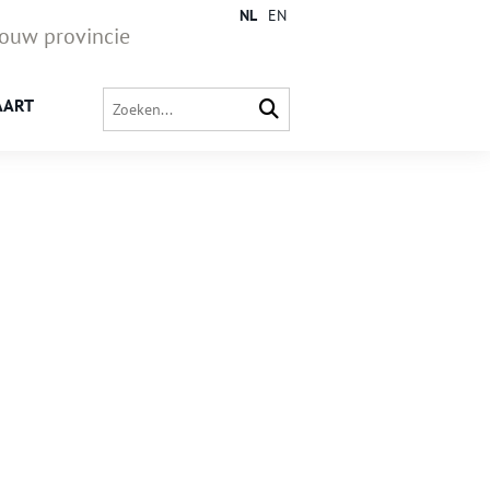
NL
EN
jouw provincie
AART