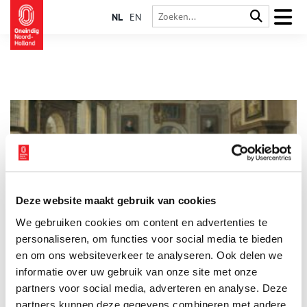
NL
EN
Deze website maakt gebruik van cookies
De Haarlemse klopjes: borduren en bidden
We gebruiken cookies om content en advertenties te
Bijna niemand kent nog de klopjes van Haarlem. De zestiende-
eeuwse kloppengemeenschap en hun schuilkerk Sint-
personaliseren, om functies voor social media te bieden
Bernardus bestaat al lang niet meer. Toch waren deze
en om ons websiteverkeer te analyseren. Ook delen we
ongehuwde katholieke vrouwen in heel Nederland bekend
informatie over uw gebruik van onze site met onze
vanwege hun prachtige borduurwerk op kerkelijke gewaden
en ander kerkelijk textiel. Stille getuigen van de vele
partners voor social media, adverteren en analyse. Deze
geduldige handen, die bidden door te borduren.
partners kunnen deze gegevens combineren met andere