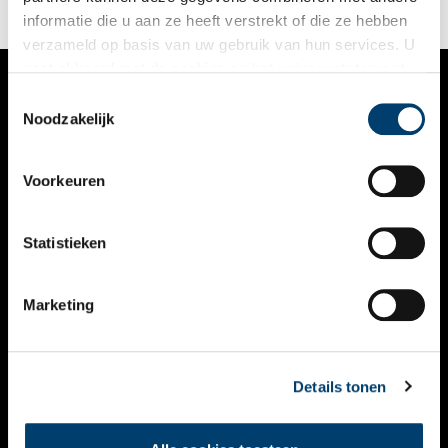
informatie die u aan ze heeft verstrekt of die ze hebben
verzameld op basis van uw gebruik van hun services. U
gaat akkoord met de cookies en het
privacystatement
als u onze website blijft gebruiken.
Toestemmingsselectie
VERHALEN
Noodzakelijk
NIEUWS
Voorkeuren
KALENDER
THEMA’S
Statistieken
ACTIVITEITEN
Marketing
VIDEO’S
OVER ONS
Details tonen
CONTACT