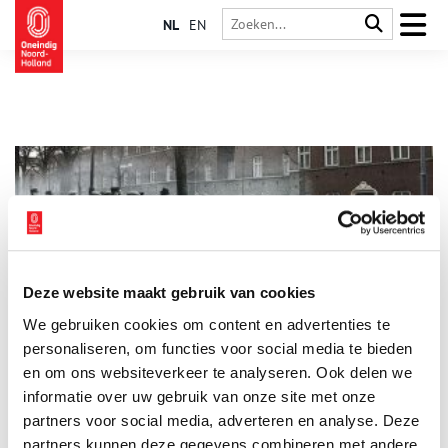
NL
EN
Deze website maakt gebruik van cookies
Protesteert tegen de Afschuwelijke Jodenvervolging
We gebruiken cookies om content en advertenties te
25 februari 1941. Nog voor zonsopgang komen de eerste
reizigers het Amsterdamse Centraal Station binnenlopen. Het
personaliseren, om functies voor social media te bieden
zijn werkverschaffingarbeiders, die op weg zijn naar Baarn en
en om ons websiteverkeer te analyseren. Ook delen we
Amersfoort. Voor de ingang van het station hebben zij een
informatie over uw gebruik van onze site met onze
stakingsmanifest gekregen.
partners voor social media, adverteren en analyse. Deze
partners kunnen deze gegevens combineren met andere