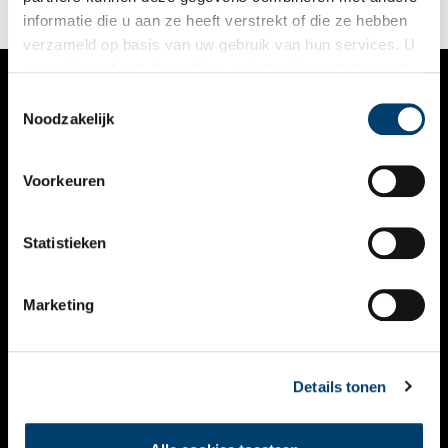
informatie die u aan ze heeft verstrekt of die ze hebben
verzameld op basis van uw gebruik van hun services. U
gaat akkoord met de cookies en het
privacystatement
als u onze website blijft gebruiken.
Toestemmingsselectie
VERHALEN
Noodzakelijk
NIEUWS
Voorkeuren
KALENDER
THEMA’S
Statistieken
ACTIVITEITEN
Marketing
VIDEO’S
OVER ONS
Details tonen
CONTACT