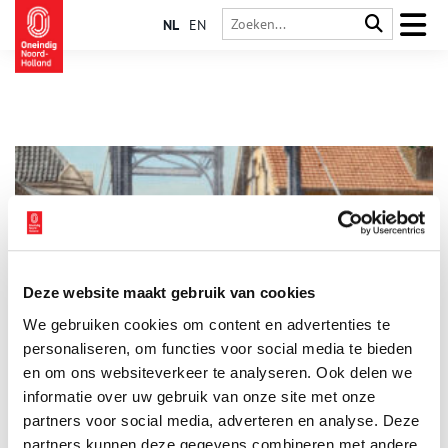
NL
EN
Deze website maakt gebruik van cookies
Met een prentbriefkaart kon je iedereen bereiken
We gebruiken cookies om content en advertenties te
In deze tijd van Facebook en WhatsApp kun je met één druk
óp de knop foto’s en filmpjes sturen naar vrienden en familie,
personaliseren, om functies voor social media te bieden
maar rond 1900 was de prentbriefkaart de meest geliefde
en om ons websiteverkeer te analyseren. Ook delen we
manier om met hen te communiceren.
informatie over uw gebruik van onze site met onze
partners voor social media, adverteren en analyse. Deze
partners kunnen deze gegevens combineren met andere