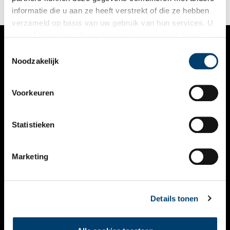
informatie die u aan ze heeft verstrekt of die ze hebben
verzameld op basis van uw gebruik van hun services. U
gaat akkoord met de cookies en het
privacystatement
als u onze website blijft gebruiken.
Toestemmingsselectie
VERHALEN
Noodzakelijk
NIEUWS
Voorkeuren
KALENDER
THEMA’S
Statistieken
ACTIVITEITEN
Marketing
VIDEO’S
OVER ONS
Details tonen
CONTACT