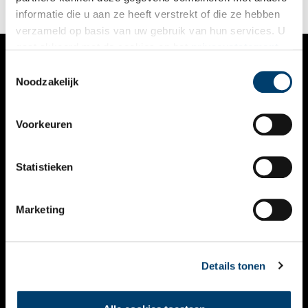
informatie die u aan ze heeft verstrekt of die ze hebben
verzameld op basis van uw gebruik van hun services. U
gaat akkoord met de cookies en het
privacystatement
als u onze website blijft gebruiken.
Toestemmingsselectie
VERHALEN
Noodzakelijk
NIEUWS
Voorkeuren
KALENDER
THEMA’S
Statistieken
ACTIVITEITEN
Marketing
VIDEO’S
OVER ONS
Details tonen
CONTACT