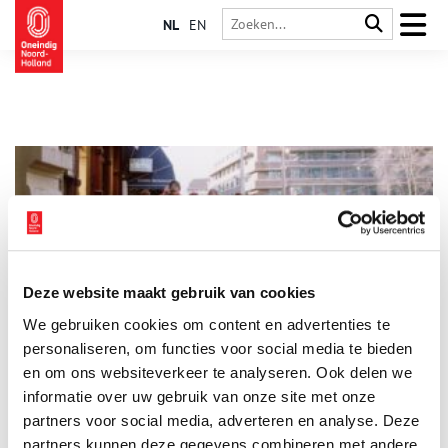
NL
EN
Deze website maakt gebruik van cookies
De Hare Krishna’s van Amsterdam
We gebruiken cookies om content en advertenties te
In de jaren ’70 waren ze daar plotseling. Met kale beschilderde
hoofden, zingend door de Amsterdamse straten: de Hare
personaliseren, om functies voor social media te bieden
Krishna’s. Wie waren deze aanhangers van Krishna en hoe
en om ons websiteverkeer te analyseren. Ook delen we
raakten ze in Amsterdam verzeild?
informatie over uw gebruik van onze site met onze
partners voor social media, adverteren en analyse. Deze
partners kunnen deze gegevens combineren met andere