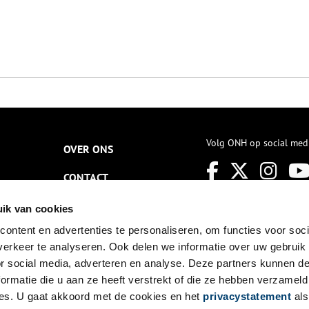
Volg ONH op social med
OVER ONS
CONTACT
NIEUWSBRIEF
ik van cookies
ontent en advertenties te personaliseren, om functies voor soci
DISCLAIMER
erkeer te analyseren. Ook delen we informatie over uw gebruik
PRIVACY
or social media, adverteren en analyse. Deze partners kunnen 
ormatie die u aan ze heeft verstrekt of die ze hebben verzameld
TOEGANKELIJKHEID
es. U gaat akkoord met de cookies en het
privacystatement
als