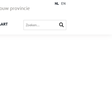
NL
EN
jouw provincie
AART