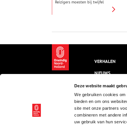
Reizigers moesten bij twijfel
eerst in quarantaine. Op
Wieringen werd daar een
speciaal kamp voor ingericht.
VERHALEN
NIEUWS
KALENDER
Deze website maakt gebru
We gebruiken cookies om c
THEMA’S
bieden en om ons websitev
ACTIVITEITEN
site met onze partners vo
combineren met andere inf
VIDEO’S
uw gebruik van hun servic