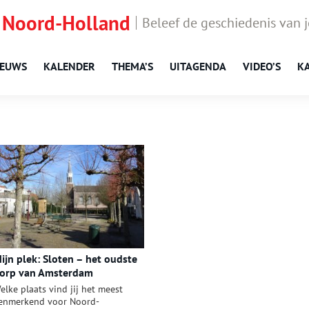
 Noord-Holland
Beleef de geschiedenis van 
IEUWS
KALENDER
THEMA’S
UITAGENDA
VIDEO’S
K
ijn plek: Sloten – het oudste
orp van Amsterdam
elke plaats vind jij het meest
enmerkend voor Noord-