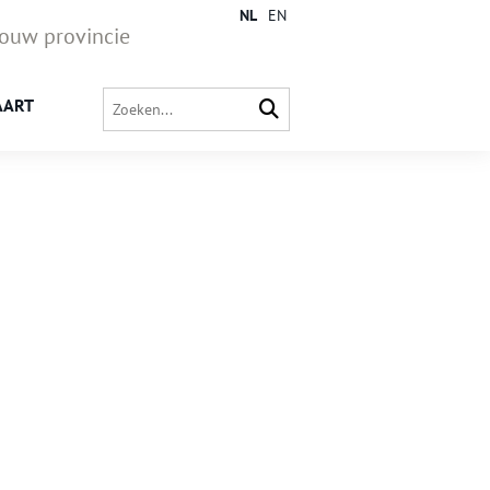
NL
EN
jouw provincie
AART