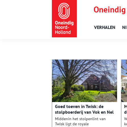
Oneindig
VERHALEN
N
Goed toeven in Twisk: de
M
stolpboerderij van Vok en Nel
d
Kay
Middenin het stolpenlint van
W
Twisk ligt de royale
k