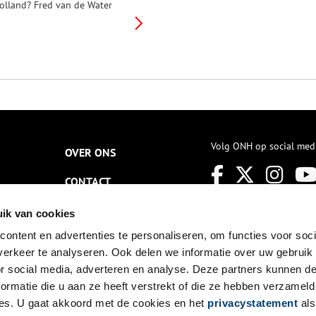
olland? Fred van de Water
eemt ons mee naar Sloten,
nmiddels opgeslokt door
msterdam. Vanuit gemeente
loten stoomden in 1839 de
erste treinen in ons land.
uinders uit Sloten bezorgden
msterdammers hun verse
roenten. Door Sloten liepen
elgrims over de ‘heilige weg’,
anwege het Mirakel. De keizer
wam in 1489 in dit dorp. Op
Volg ONH op social med
OVER ONS
aar dit onbekende Sloten!
CONTACT
NIEUWSBRIEF
ik van cookies
ontent en advertenties te personaliseren, om functies voor soci
DISCLAIMER
erkeer te analyseren. Ook delen we informatie over uw gebruik
PRIVACY
or social media, adverteren en analyse. Deze partners kunnen 
ormatie die u aan ze heeft verstrekt of die ze hebben verzameld
TOEGANKELIJKHEID
es. U gaat akkoord met de cookies en het
privacystatement
als