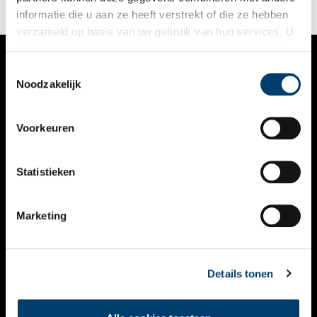
informatie die u aan ze heeft verstrekt of die ze hebben
verzameld op basis van uw gebruik van hun services. U
gaat akkoord met de cookies en het
privacystatement
als u onze website blijft gebruiken.
Toestemmingsselectie
VERHALEN
Noodzakelijk
NIEUWS
Voorkeuren
KALENDER
THEMA’S
Statistieken
ACTIVITEITEN
Marketing
VIDEO’S
OVER ONS
Details tonen
CONTACT