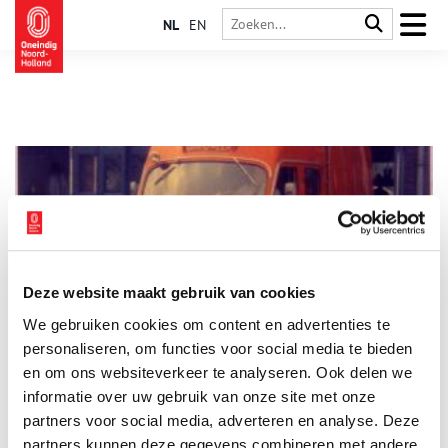
NL
EN
Deze website maakt gebruik van cookies
Brandweer in Haarlemmermeer
We gebruiken cookies om content en advertenties te
In 1940 kregen alle dorpen in het kader van de
luchtbescherming babybrandspuiten die na de oorlog nog een
personaliseren, om functies voor social media te bieden
tijd werden gebruikt.
en om ons websiteverkeer te analyseren. Ook delen we
informatie over uw gebruik van onze site met onze
partners voor social media, adverteren en analyse. Deze
partners kunnen deze gegevens combineren met andere