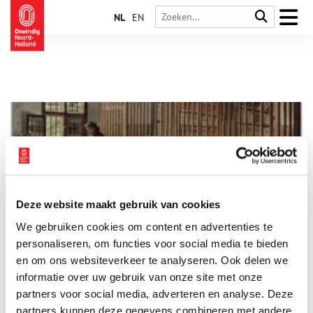
NL
EN
Deze website maakt gebruik van cookies
Bibliotheek De Librije in de Westerkerk
We gebruiken cookies om content en advertenties te
Er zijn in Enkhuizen veel monumenten te vinden, maar achter
dikke stenen muren schuilt een lang verborgen gebleven
personaliseren, om functies voor social media te bieden
schat: De Librije in de Westerkerk.
en om ons websiteverkeer te analyseren. Ook delen we
informatie over uw gebruik van onze site met onze
partners voor social media, adverteren en analyse. Deze
partners kunnen deze gegevens combineren met andere