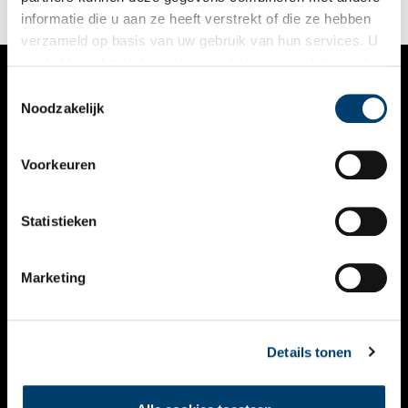
informatie die u aan ze heeft verstrekt of die ze hebben
verzameld op basis van uw gebruik van hun services. U
gaat akkoord met de cookies en het
privacystatement
als u onze website blijft gebruiken.
Toestemmingsselectie
VERHALEN
Noodzakelijk
NIEUWS
Voorkeuren
KALENDER
THEMA’S
Statistieken
ACTIVITEITEN
Marketing
VIDEO’S
OVER ONS
Details tonen
CONTACT