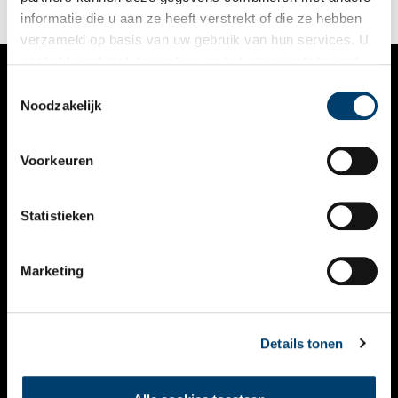
informatie die u aan ze heeft verstrekt of die ze hebben
verzameld op basis van uw gebruik van hun services. U
gaat akkoord met de cookies en het
privacystatement
als u onze website blijft gebruiken.
Toestemmingsselectie
VERHALEN
Noodzakelijk
NIEUWS
Voorkeuren
KALENDER
THEMA’S
Statistieken
ACTIVITEITEN
Marketing
VIDEO’S
OVER ONS
Details tonen
CONTACT