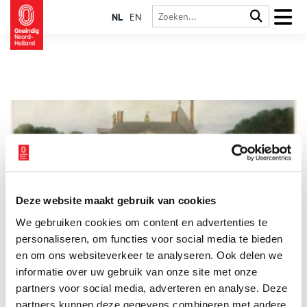
NL
EN
Deze website maakt gebruik van cookies
Berkenrode
We gebruiken cookies om content en advertenties te
In een oorkonde uit 1284 komt al een gebouw voor op
Berkenrode. De vroegste archeologische sporen van een
personaliseren, om functies voor social media te bieden
gebouw mét slotgracht, dateren van eind vijftiende eeuw. De
en om ons websiteverkeer te analyseren. Ook delen we
huidige buitenplaats laat vooral achttiende en negentiende-
informatie over uw gebruik van onze site met onze
eeuwse structuren zien.
partners voor social media, adverteren en analyse. Deze
partners kunnen deze gegevens combineren met andere