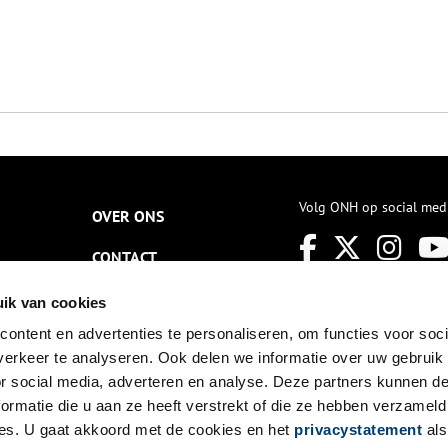
Volg ONH op social med
OVER ONS
CONTACT
NIEUWSBRIEF
ik van cookies
ontent en advertenties te personaliseren, om functies voor soci
DISCLAIMER
erkeer te analyseren. Ook delen we informatie over uw gebruik
PRIVACY
or social media, adverteren en analyse. Deze partners kunnen 
ormatie die u aan ze heeft verstrekt of die ze hebben verzameld
TOEGANKELIJKHEID
es. U gaat akkoord met de cookies en het
privacystatement
als