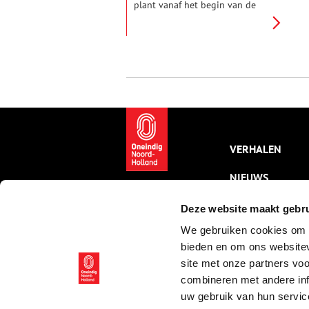
plant vanaf het begin van de
zeventiende eeuw ook gewoon
in Nederland geteeld werd. Op
de zandgronden van het Gooi
en de Utrechtse Heuvelrug
wilde het ‘soete cruydt’ goed
groeien. Boeren vonden een
grote afzetmarkt onder de eigen
bevolking, waarvan zowel de
mannen als vrouwen berucht
waren om het vele pijproken.
VERHALEN
NIEUWS
KALENDER
Deze website maakt gebru
We gebruiken cookies om c
THEMA’S
bieden en om ons websitev
ACTIVITEITEN
site met onze partners vo
combineren met andere inf
VIDEO’S
uw gebruik van hun servic