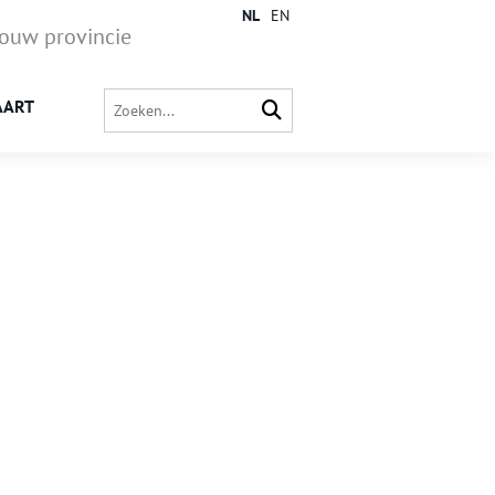
NL
EN
jouw provincie
AART