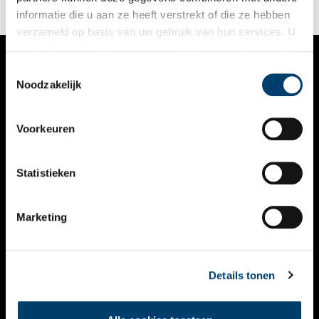
informatie die u aan ze heeft verstrekt of die ze hebben
verzameld op basis van uw gebruik van hun services. U
gaat akkoord met de cookies en het
privacystatement
als u onze website blijft gebruiken.
Toestemmingsselectie
VERHALEN
Noodzakelijk
NIEUWS
Voorkeuren
KALENDER
THEMA’S
Statistieken
ACTIVITEITEN
Marketing
VIDEO’S
OVER ONS
Details tonen
CONTACT