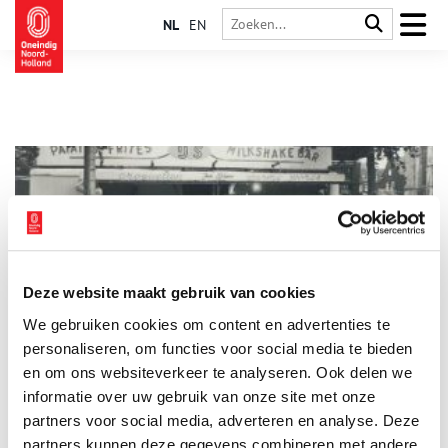
NL
EN
Deze website maakt gebruik van cookies
Limburgse militairen brachten patat naar Alkmaar
We gebruiken cookies om content en advertenties te
Vóór de
Tweede Wereldoorlog
was patates frites nog een
onbekend verschijnsel in noordelijke streken. De patatkraam
personaliseren, om functies voor social media te bieden
was aanvankelijk een kermisattractie die zich vanuit het
en om ons websiteverkeer te analyseren. Ook delen we
zuiden geleidelijk over Nederland verspreidde. Alkmaar kwam
informatie over uw gebruik van onze site met onze
tijdens de mobilisatie reeds in aanraking met het fenomeen
patat.
partners voor social media, adverteren en analyse. Deze
partners kunnen deze gegevens combineren met andere