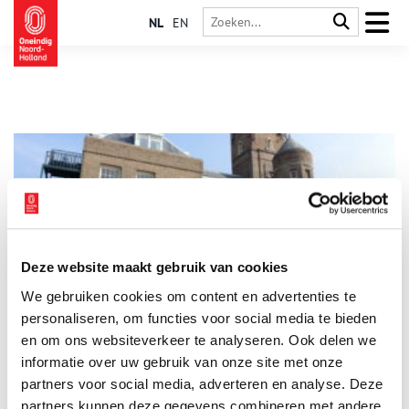
NL
EN
Deze website maakt gebruik van cookies
Villa Russenduin
We gebruiken cookies om content en advertenties te
Ten noorden van de Zeeweg in Bergen aan Zee ligt een hoge
duintop, waarschijnlijk opgestoven na de strijd die in 1799
personaliseren, om functies voor social media te bieden
woedde tussen de Russen en de Fransen. Hier kocht de
en om ons websiteverkeer te analyseren. Ook delen we
Baarnse tabakshandelaar August Janssen in 1916 een groot,
informatie over uw gebruik van onze site met onze
vrijwel kaal duingebied van de familie Van Reenen om zijn
plannen voor een buitenhuis te verwezenlijken. Kosten noch
partners voor social media, adverteren en analyse. Deze
moeite zijn gespaard bij de bouw van deze door de
partners kunnen deze gegevens combineren met andere