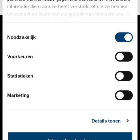
informatie die u aan ze heeft verstrekt of die ze hebben
verzameld op basis van uw gebruik van hun services. U
gaat akkoord met de cookies en het
privacystatement
als u onze website blijft gebruiken.
Toestemmingsselectie
VERHALEN
Noodzakelijk
NIEUWS
Voorkeuren
KALENDER
THEMA’S
Statistieken
ACTIVITEITEN
Marketing
VIDEO’S
OVER ONS
Details tonen
CONTACT