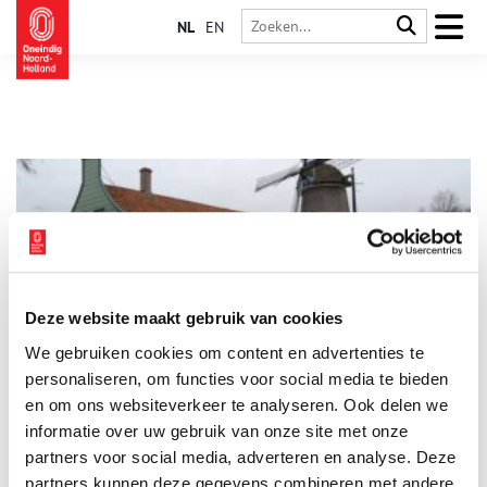
NL
EN
Deze website maakt gebruik van cookies
Hennepklopmolen De Paauw
We gebruiken cookies om content en advertenties te
De schuur naast ‘De Paauw’ is een provinciaal monument.
Ernaast staat een juweeltje: de enige hennepklopwindmolen
personaliseren, om functies voor social media te bieden
ter wereld. Vrijwilligers blazen hier een oud ambacht nieuw
en om ons websiteverkeer te analyseren. Ook delen we
leven in.
informatie over uw gebruik van onze site met onze
partners voor social media, adverteren en analyse. Deze
partners kunnen deze gegevens combineren met andere