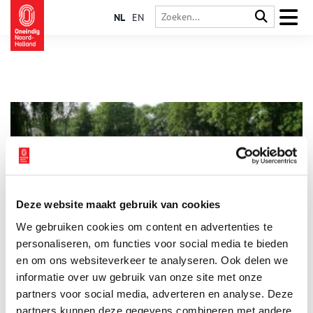
NL
EN
Deze website maakt gebruik van cookies
Lusthof bij Driemond
We gebruiken cookies om content en advertenties te
Waar de rivier ’t Gein samenstroomt met de Gaasp stond ooit
een indrukwekkende buitenplaats. Passanten die er in de
personaliseren, om functies voor social media te bieden
trekschuit langs voeren vergaapten zich, zoveel pracht en praal
en om ons websiteverkeer te analyseren. Ook delen we
zag je daar. In Driemond.
informatie over uw gebruik van onze site met onze
partners voor social media, adverteren en analyse. Deze
partners kunnen deze gegevens combineren met andere