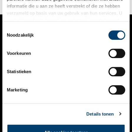
informatie die u aan ze heeft verstrekt of die ze hebben
verzameld op basis van uw gebruik van hun services. U
gaat akkoord met de cookies en het
privacystatement
als u onze website blijft gebruiken.
Toestemmingsselectie
VERHALEN
Noodzakelijk
NIEUWS
Voorkeuren
KALENDER
THEMA’S
Statistieken
ACTIVITEITEN
Marketing
VIDEO’S
OVER ONS
Details tonen
CONTACT