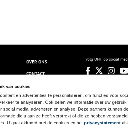
Volg ONH op social med
OVER ONS
CONTACT
NIEUWSBRIEF
ik van cookies
ontent en advertenties te personaliseren, om functies voor soci
DISCLAIMER
erkeer te analyseren. Ook delen we informatie over uw gebruik
PRIVACY
or social media, adverteren en analyse. Deze partners kunnen 
ormatie die u aan ze heeft verstrekt of die ze hebben verzameld
TOEGANKELIJKHEID
es. U gaat akkoord met de cookies en het
privacystatement
als