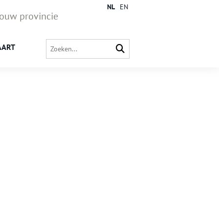
NL
EN
jouw provincie
AART