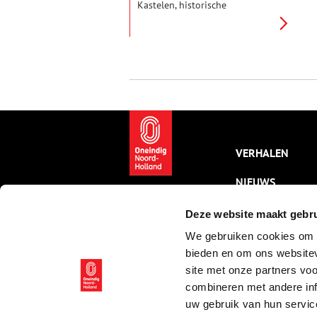
Kastelen, historische
Buitenplaatsen en
Landgoederen (sKBL) komt voor
hun belangen op. De
organisatie, die onafhankelijk is
en met vrienden en donateurs
werkt, vraagt aandacht voor de
schoonheid, de cultuur en de
natuur van historische
buitenplaatsen en kastelen.
Kunsthistorica Yvonne
Molenaar is er sinds april 2023
VERHALEN
directeur van en kan er
enthousiast over vertellen.
NIEUWS
KALENDER
Deze website maakt gebru
We gebruiken cookies om c
THEMA’S
bieden en om ons websitev
ACTIVITEITEN
site met onze partners vo
combineren met andere inf
VIDEO’S
uw gebruik van hun servic