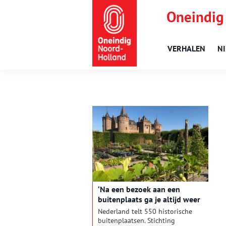
Oneindig
VERHALEN
N
‘Na een bezoek aan een
buitenplaats ga je altijd weer
rijker naar huis’
Nederland telt 550 historische
buitenplaatsen. Stichting