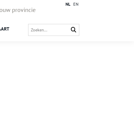
NL
EN
jouw provincie
AART