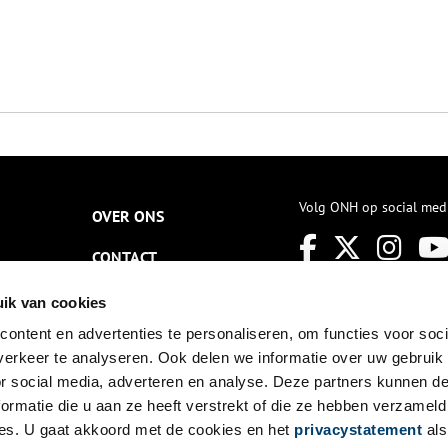
Volg ONH op social med
OVER ONS
CONTACT
NIEUWSBRIEF
ik van cookies
ontent en advertenties te personaliseren, om functies voor soci
DISCLAIMER
erkeer te analyseren. Ook delen we informatie over uw gebruik
PRIVACY
or social media, adverteren en analyse. Deze partners kunnen 
ormatie die u aan ze heeft verstrekt of die ze hebben verzameld
TOEGANKELIJKHEID
es. U gaat akkoord met de cookies en het
privacystatement
als