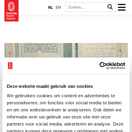
NL
EN
Deze website maakt gebruik van cookies
Hofstede Beemsterlust
We gebruiken cookies om content en advertenties te
Voor 1612 stroomde er water door de Beemster. De kleine
rivier de Bamestra groeide in de Middeleeuwen uit tot een
personaliseren, om functies voor social media te bieden
ware binnenzee die in verbinding lag met de toenmalige
en om ons websiteverkeer te analyseren. Ook delen we
Zuiderzee. Aan het begin van de Gouden Eeuw vatte de rijke
informatie over uw gebruik van onze site met onze
koopman Dirk van Os, samen met zijn broer Hendrik, het plan
op om de Beemster droog te leggen, om deze vruchtbare
partners voor social media, adverteren en analyse. Deze
grond te bebouwen. Hiervoor was toestemming nodig van een
partners kunnen deze gegevens combineren met andere