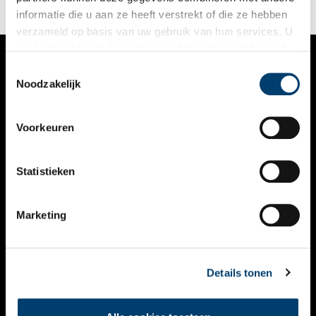
informatie die u aan ze heeft verstrekt of die ze hebben
verzameld op basis van uw gebruik van hun services. U
gaat akkoord met de cookies en het
privacystatement
als u onze website blijft gebruiken.
Toestemmingsselectie
VERHALEN
Noodzakelijk
NIEUWS
Voorkeuren
KALENDER
THEMA’S
Statistieken
ACTIVITEITEN
Marketing
VIDEO’S
OVER ONS
Details tonen
CONTACT