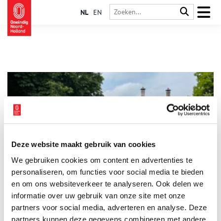
NL
EN
Deze website maakt gebruik van cookies
Agrarisch Museum Westerhem: over kaas, brongas en
We gebruiken cookies om content en advertenties te
molens
personaliseren, om functies voor social media te bieden
De kaas die er vandaan komt is wereldberoemd. En dat is nog
maar één aspect van het Beemster boerenleven dat wordt
en om ons websiteverkeer te analyseren. Ook delen we
belicht in Agrarisch Museum Westerhem in Middenbeemster.
informatie over uw gebruik van onze site met onze
partners voor social media, adverteren en analyse. Deze
partners kunnen deze gegevens combineren met andere