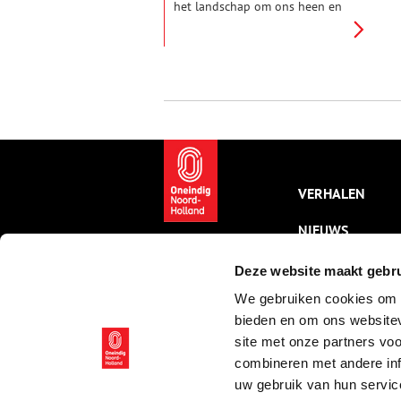
het landschap om ons heen en
onder onze voeten eigenlijk
ontstaan? Projectleider Mart
van de Wiel geeft Oneindig
Noord-Holland een kijkje achter
de schermen bij de nieuwe
tentoonstelling ‘Leven in Lagen’
bij Huis van Hilde en deelt zijn
favoriete verhalen.
VERHALEN
NIEUWS
KALENDER
Deze website maakt gebru
We gebruiken cookies om c
THEMA’S
bieden en om ons websitev
ACTIVITEITEN
site met onze partners vo
combineren met andere inf
VIDEO’S
uw gebruik van hun servic