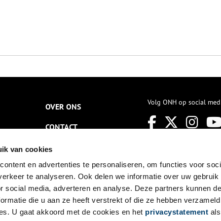
Volg ONH op social med
OVER ONS
CONTACT
NIEUWSBRIEF
ik van cookies
ontent en advertenties te personaliseren, om functies voor soci
DISCLAIMER
erkeer te analyseren. Ook delen we informatie over uw gebruik
PRIVACY
or social media, adverteren en analyse. Deze partners kunnen 
ormatie die u aan ze heeft verstrekt of die ze hebben verzameld
TOEGANKELIJKHEID
es. U gaat akkoord met de cookies en het
privacystatement
als