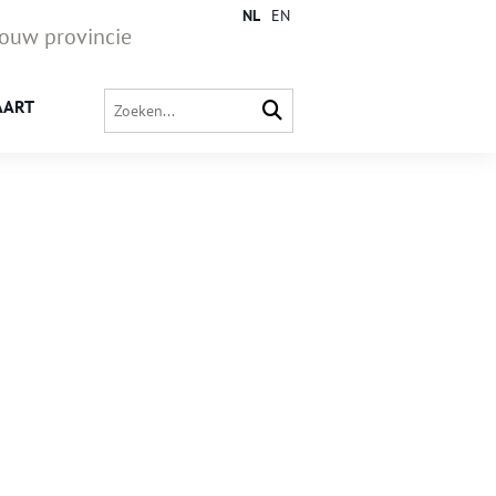
NL
EN
jouw provincie
AART