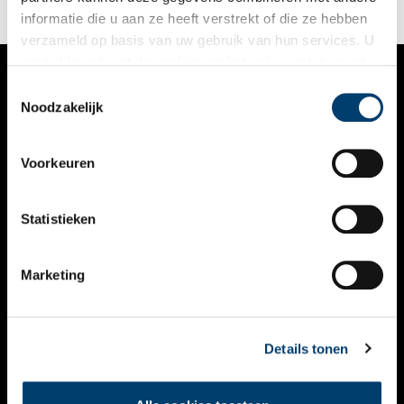
informatie die u aan ze heeft verstrekt of die ze hebben
verzameld op basis van uw gebruik van hun services. U
gaat akkoord met de cookies en het
privacystatement
als u onze website blijft gebruiken.
Toestemmingsselectie
VERHALEN
Noodzakelijk
NIEUWS
Voorkeuren
KALENDER
THEMA’S
Statistieken
ACTIVITEITEN
Marketing
VIDEO’S
OVER ONS
Details tonen
CONTACT