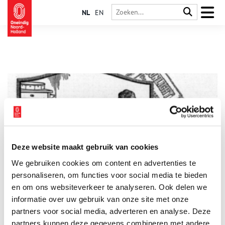
NL
EN
Deze website maakt gebruik van cookies
‘Neemt pianoles, anders sterft de moeder der kunsten uit’
We gebruiken cookies om content en advertenties te
Levertraan ‘zonder dien afschuwelijke traansmaak’, opa die met
zijn radiotoestel Amerika en Indië kan ontvangen en
personaliseren, om functies voor social media te bieden
wastobbes met wringer die het ideaal van elke vrouw zijn,
en om ons websiteverkeer te analyseren. Ook delen we
krantenadvertenties uit het begin van de twintigste eeuw
informatie over uw gebruik van onze site met onze
geven een aardig tijdsbeeld.
partners voor social media, adverteren en analyse. Deze
partners kunnen deze gegevens combineren met andere