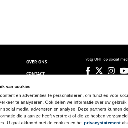
Volg ONH op social med
OVER ONS
CONTACT
NIEUWSBRIEF
ik van cookies
ontent en advertenties te personaliseren, om functies voor soci
DISCLAIMER
erkeer te analyseren. Ook delen we informatie over uw gebruik
PRIVACY
or social media, adverteren en analyse. Deze partners kunnen 
ormatie die u aan ze heeft verstrekt of die ze hebben verzameld
TOEGANKELIJKHEID
es. U gaat akkoord met de cookies en het
privacystatement
als