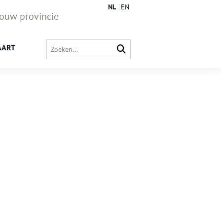
NL
EN
jouw provincie
AART