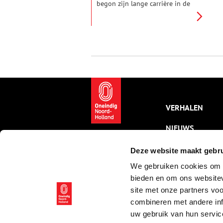
begon zijn lange carrière in de
binnenlanden van koloniaal
Indonesië. Hij bekleedde
topfuncties voor de regering en
Shell, en loosde als premier
Nederland door de crisisjaren
tot aan de vooravond van de
Tweede Wereldoorlog. Een
veelbewogen leven, dat begon
in het gehucht Burgerveen in
de Haarlemmermeer en
eindigde in ballingschap in een
VERHALEN
kuuroord bij Ilmenau.
NIEUWS
KALENDER
Deze website maakt gebru
We gebruiken cookies om c
THEMA’S
bieden en om ons websitev
ACTIVITEITEN
site met onze partners vo
combineren met andere inf
VIDEO’S
uw gebruik van hun servic