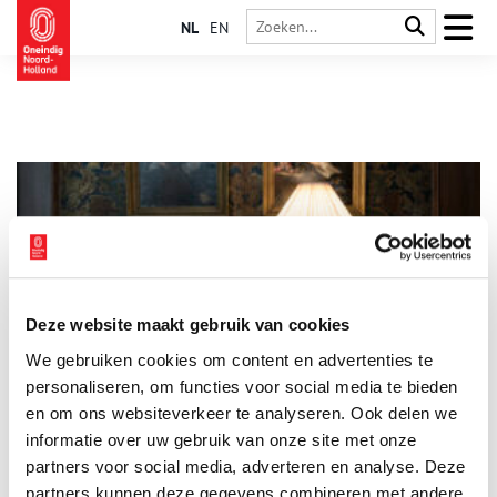
NL
EN
Deze website maakt gebruik van cookies
De illustere bewoners van Huis Bartolotti
We gebruiken cookies om content en advertenties te
Huis Bartolotti in Amsterdam is één van de pronkstukken van
Hendrick de Keyser Monumenten. Dit opvallende dubbele
personaliseren, om functies voor social media te bieden
woonhuis, uit het begin van de zeventiende eeuw, werd
en om ons websiteverkeer te analyseren. Ook delen we
gebouwd door de rijke koopman Willem Bartolotti van den
informatie over uw gebruik van onze site met onze
Heuvel (1560-1634). Het grachtenpand valt meteen op door
zijn ligging in de ‘kleine bocht’ van de Herengracht. Door de
partners voor social media, adverteren en analyse. Deze
eeuwen heen breidden voorname bewoners, waaronder
partners kunnen deze gegevens combineren met andere