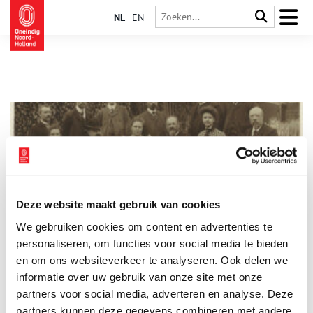
NL
EN
Deze website maakt gebruik van cookies
De lotgevallen van de christelijke school voor de
We gebruiken cookies om content en advertenties te
werkende stand in de Barteljorisstraat
personaliseren, om functies voor social media te bieden
Van 1875 tot en met 1903 was er een lagere school voor
christelijk onderwijs in de Barteljorisstraat in Haarlem
en om ons websiteverkeer te analyseren. Ook delen we
gevestigd. Deze school was een van de vele scholen die in de
informatie over uw gebruik van onze site met onze
tweede helft van de 19de eeuw werden opgericht, toen de
partners voor social media, adverteren en analyse. Deze
schoolstrijd nog in volle gang was. Het oprichten van een
bijzondere school was niet eenvoudig want bijzondere scholen
partners kunnen deze gegevens combineren met andere