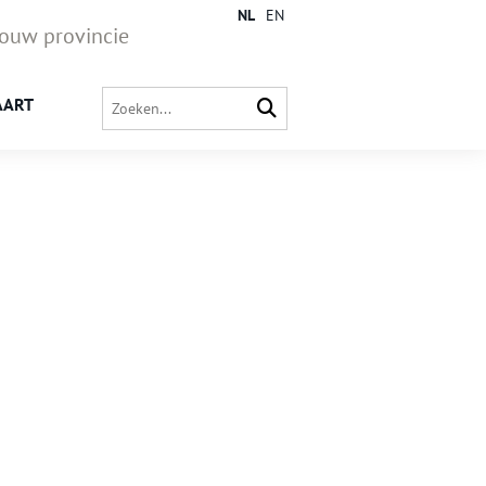
NL
EN
jouw provincie
AART