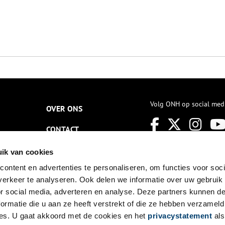
Volg ONH op social med
OVER ONS
CONTACT
NIEUWSBRIEF
ik van cookies
ontent en advertenties te personaliseren, om functies voor soci
DISCLAIMER
erkeer te analyseren. Ook delen we informatie over uw gebruik
PRIVACY
or social media, adverteren en analyse. Deze partners kunnen 
ormatie die u aan ze heeft verstrekt of die ze hebben verzameld
TOEGANKELIJKHEID
es. U gaat akkoord met de cookies en het
privacystatement
als