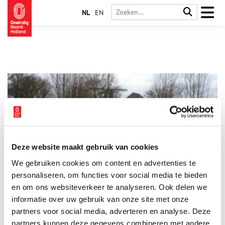
NL
EN
Deze website maakt gebruik van cookies
Mijn plek: Weg van Floris V met burchten en klooster
We gebruiken cookies om content en advertenties te
Welke plaats vind jij het meest kenmerkend voor Noord-
Holland? ‘Ik woon aan de Munnikenweg. Dat mag je wel een
personaliseren, om functies voor social media te bieden
bijzondere plek noemen.’ Guus Breebaart-Beuse heeft gelijk.
en om ons websiteverkeer te analyseren. Ook delen we
Want wie woont er aan een weg die eeuwen geleden door
informatie over uw gebruik van onze site met onze
Floris V is aangelegd en waar de graaf dwangburchten liet
bouwen?
partners voor social media, adverteren en analyse. Deze
partners kunnen deze gegevens combineren met andere