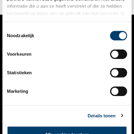
informatie die u aan ze heeft verstrekt of die ze hebben
verzameld op basis van uw gebruik van hun services. U
gaat akkoord met de cookies en het
privacystatement
als u onze website blijft gebruiken.
Toestemmingsselectie
VERHALEN
Noodzakelijk
NIEUWS
Voorkeuren
KALENDER
THEMA’S
Statistieken
ACTIVITEITEN
Marketing
VIDEO’S
OVER ONS
Details tonen
CONTACT