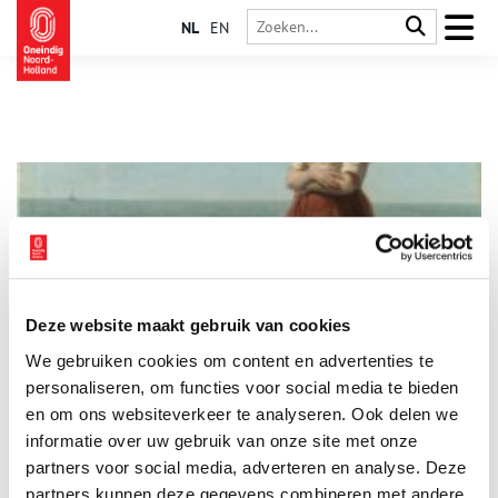
NL
EN
Deze website maakt gebruik van cookies
Het Amsterdam van Piet van Eeghen: Hoe een koopman de
We gebruiken cookies om content en advertenties te
stad heeft veranderd
personaliseren, om functies voor social media te bieden
In het Amsterdam Museum aan de Amstel is vanaf vandaag de
tentoonstelling Het Amsterdam van Piet van Eeghen: Hoe een
en om ons websiteverkeer te analyseren. Ook delen we
koopman de stad heeft veranderd te zien. In de
informatie over uw gebruik van onze site met onze
tentoonstelling wordt stilgestaan bij Van Eeghen als
4 min
partners voor social media, adverteren en analyse. Deze
Amsterdamse weldoener, kunstverzamelaar en bankier. Hij
verdiende zijn geld onder meer met koloniale handel. Wat
partners kunnen deze gegevens combineren met andere