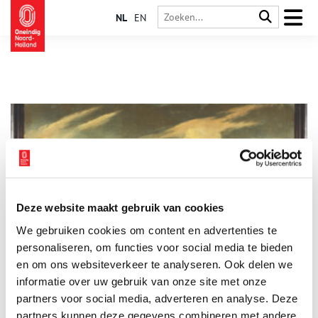
NL
EN
Deze website maakt gebruik van cookies
Beethoven en presidenten schreven op Zaans papier
We gebruiken cookies om content en advertenties te
De Zaanstreek is niet alleen vermaard om zijn cacao, er
stonden ook papiermolens die papier van onovertroffen
personaliseren, om functies voor social media te bieden
kwaliteit maakten. De Amerikaanse
en om ons websiteverkeer te analyseren. Ook delen we
onafhankelijkheidsverklaring is er op gedrukt en Beethoven
informatie over uw gebruik van onze site met onze
schreef er zijn composities op. Een pas verschenen boek zet de
Zaanse papiergeschiedenis op … papier.
partners voor social media, adverteren en analyse. Deze
partners kunnen deze gegevens combineren met andere