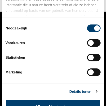
informatie die u aan ze heeft verstrekt of die ze hebben
verzameld op basis van uw gebruik van hun services. U
gaat akkoord met de cookies en het
privacystatement
als u onze website blijft gebruiken.
Toestemmingsselectie
VERHALEN
Noodzakelijk
NIEUWS
Voorkeuren
KALENDER
THEMA’S
Statistieken
ACTIVITEITEN
Marketing
VIDEO’S
OVER ONS
Details tonen
CONTACT