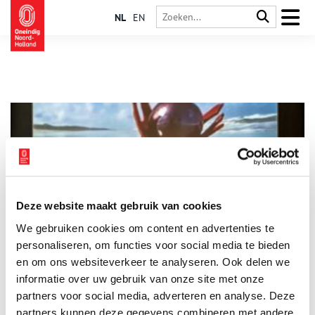
NL
EN
Deze website maakt gebruik van cookies
Discussie rond J.P. Coen leidt tot nieuwe VOC-presentatie
We gebruiken cookies om content en advertenties te
Westfries Museum
personaliseren, om functies voor social media te bieden
Met een vernieuwde VOC-zaal, die zaterdag 21 april 2018 werd
geopend, is een langgekoesterde wens van het Westfries
en om ons websiteverkeer te analyseren. Ook delen we
Museum in Hoorn in vervulling gegaan.
informatie over uw gebruik van onze site met onze
partners voor social media, adverteren en analyse. Deze
partners kunnen deze gegevens combineren met andere