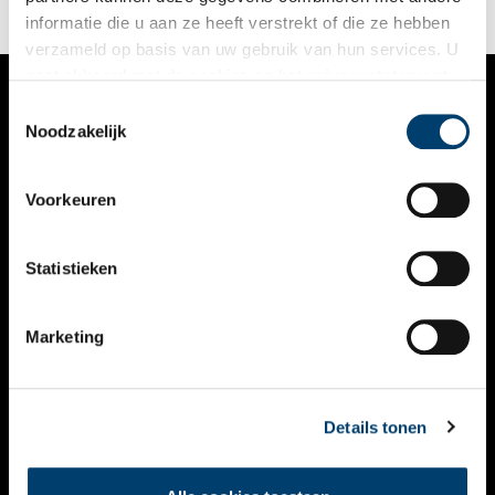
informatie die u aan ze heeft verstrekt of die ze hebben
verzameld op basis van uw gebruik van hun services. U
gaat akkoord met de cookies en het
privacystatement
als u onze website blijft gebruiken.
Toestemmingsselectie
VERHALEN
Noodzakelijk
NIEUWS
Voorkeuren
KALENDER
THEMA’S
Statistieken
ACTIVITEITEN
Marketing
VIDEO’S
OVER ONS
Details tonen
CONTACT