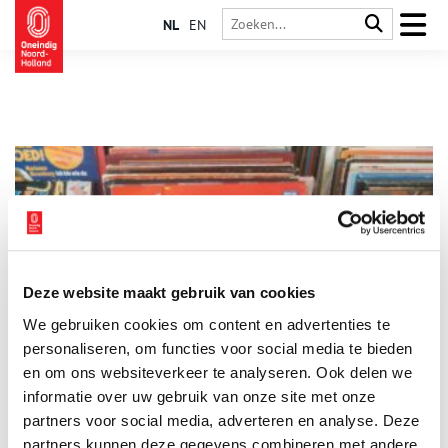
NL
EN
Deze website maakt gebruik van cookies
De Zuiderzeeballade: dé hit van vroeger
We gebruiken cookies om content en advertenties te
De Zuiderzeeballade was in de jaren 1960 een regelrechte hit
en staat sindsdien in ons collectieve geheugen gegrift. Het
personaliseren, om functies voor social media te bieden
weemoedige lied over een grootvader en zijn kleinzoon wordt
en om ons websiteverkeer te analyseren. Ook delen we
nog steeds uit volle borst meegezongen. Maar wie schreef dit
informatie over uw gebruik van onze site met onze
lied en waarom? Ga met ons mee op reis naar de ‘goeie ouwe
tijd’, toen het IJsselmeer nog de Zuiderzee was.
partners voor social media, adverteren en analyse. Deze
partners kunnen deze gegevens combineren met andere