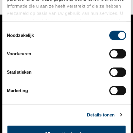
informatie die u aan ze heeft verstrekt of die ze hebben
verzameld op basis van uw gebruik van hun services. U
gaat akkoord met de cookies en het
privacystatement
als u onze website blijft gebruiken.
Toestemmingsselectie
VERHALEN
Noodzakelijk
NIEUWS
Voorkeuren
KALENDER
THEMA’S
Statistieken
ACTIVITEITEN
Marketing
VIDEO’S
OVER ONS
Details tonen
CONTACT