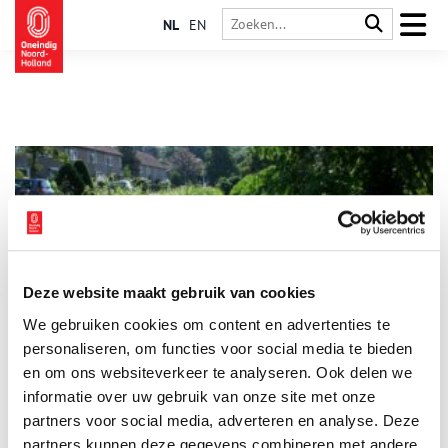
NL
EN
Deze website maakt gebruik van cookies
Kennemerbeek, grensgeval van Kennemerland
We gebruiken cookies om content en advertenties te
Aan de rand van Bennebroek ligt een onopvallend slootje.
Ziehier de grens van Kennemerland en van de Noord- en Zuid-
personaliseren, om functies voor social media te bieden
Holland. Dit slootje van niks.
en om ons websiteverkeer te analyseren. Ook delen we
informatie over uw gebruik van onze site met onze
partners voor social media, adverteren en analyse. Deze
partners kunnen deze gegevens combineren met andere