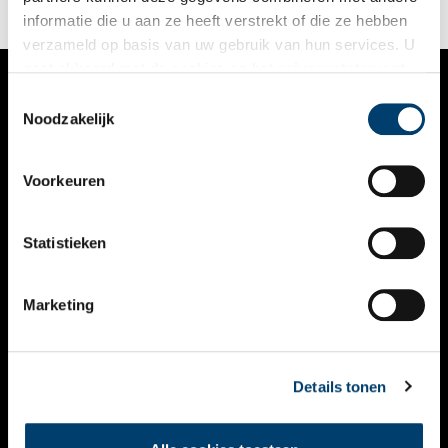
informatie die u aan ze heeft verstrekt of die ze hebben
verzameld op basis van uw gebruik van hun services. U
gaat akkoord met de cookies en het
privacystatement
als u onze website blijft gebruiken.
Toestemmingsselectie
VERHALEN
Noodzakelijk
NIEUWS
Voorkeuren
KALENDER
THEMA’S
Statistieken
ACTIVITEITEN
Marketing
VIDEO’S
OVER ONS
Details tonen
CONTACT