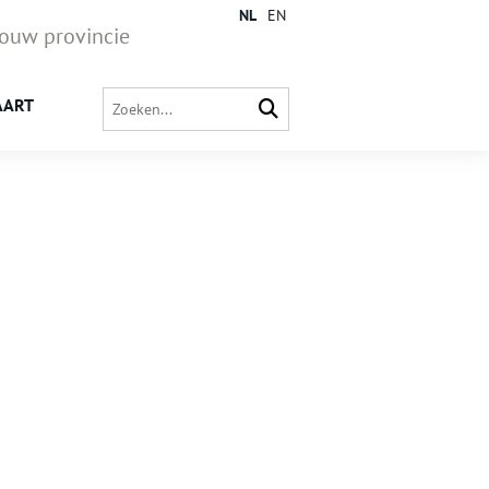
NL
EN
jouw provincie
AART