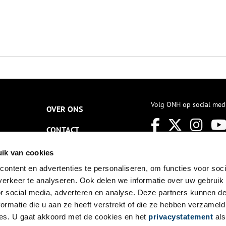
Volg ONH op social med
OVER ONS
CONTACT
NIEUWSBRIEF
ik van cookies
ontent en advertenties te personaliseren, om functies voor soci
DISCLAIMER
erkeer te analyseren. Ook delen we informatie over uw gebruik
PRIVACY
or social media, adverteren en analyse. Deze partners kunnen 
ormatie die u aan ze heeft verstrekt of die ze hebben verzameld
TOEGANKELIJKHEID
es. U gaat akkoord met de cookies en het
privacystatement
als