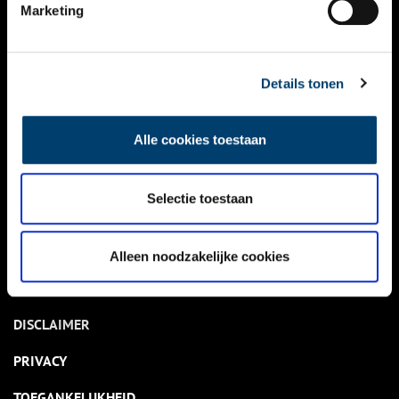
NIEUWS
Marketing
KALENDER
THEMA’S
Details tonen
ACTIVITEITEN
Alle cookies toestaan
VIDEO’S
Selectie toestaan
OVER ONS
CONTACT
Alleen noodzakelijke cookies
NIEUWSBRIEF
DISCLAIMER
PRIVACY
TOEGANKELIJKHEID