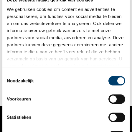
We gebruiken cookies om content en advertenties te
personaliseren, om functies voor social media te bieden
en om ons websiteverkeer te analyseren. Ook delen we
informatie over uw gebruik van onze site met onze
partners voor social media, adverteren en analyse. Deze
partners kunnen deze gegevens combineren met andere
Stuk van de maand: regels tegen konijnen
informatie die u aan ze heeft verstrekt of die ze hebben
Het stuk van de maand van Regionaal Archief Alkmaar is een
verzameld op basis van uw gebruik van hun services. U
verordening over de ‘konijnheining’ bij Bakkum. Konijnen
gaat akkoord met de cookies en het
privacystatement
waren voor veel mensen in de buurt van de duinen een ware
plaag. Daarom legden de bestuurders van Bakkum in 1777
als u onze website blijft gebruiken.
Toestemmingsselectie
2 min
regels vast voor het onderhoud van de ‘conynheyningh’
Noodzakelijk
(konijnheining), een afscheiding die de konijnen uit de duinen
moest tegenhouden. Ze lieten de keur of verordening drukken
in Amsterdam.
Voorkeuren
Statistieken
VERHALEN