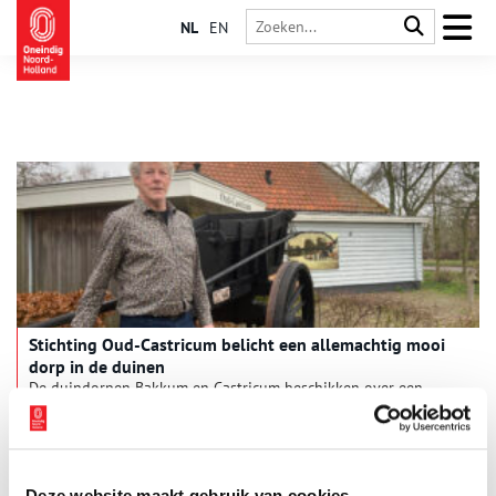
NL
EN
Stichting Oud-Castricum belicht een allemachtig mooi
dorp in de duinen
De duindorpen Bakkum en Castricum beschikken over een
actieve historische vereniging, die door meer dan 1200
donateurs wordt ondersteund. De redactie van Oneindig
Noord-Holland ging op bezoek bij Stichting Oud-Castricum.
Deze website maakt gebruik van cookies