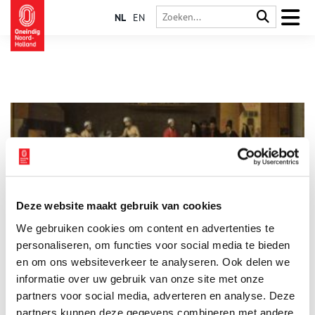
NL
EN
Deze website maakt gebruik van cookies
De hoofdenbakker van Muiden
We gebruiken cookies om content en advertenties te
In het Muiderslot hangt een bijzonder schilderij, waarop een
aantal mensen met groene kolen als hoofd in een
personaliseren, om functies voor social media te bieden
bakkerswinkel zit, alsof het de gewoonste zaak van de wereld
en om ons websiteverkeer te analyseren. Ook delen we
is. De eigenaardige voorstelling toont de sage van de Bakker
informatie over uw gebruik van onze site met onze
van Eeklo, een plastisch chirurg avant la lettre.
partners voor social media, adverteren en analyse. Deze
partners kunnen deze gegevens combineren met andere