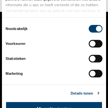
informatie die u aan ze heeft verstrekt of die ze hebben
verzameld op basis van uw gebruik van hun services. U
gaat akkoord met de cookies en het
privacystatement
als u onze website blijft gebruiken.
Toestemmingsselectie
VERHALEN
Noodzakelijk
NIEUWS
Voorkeuren
KALENDER
THEMA’S
Statistieken
ACTIVITEITEN
Marketing
VIDEO’S
OVER ONS
Details tonen
CONTACT