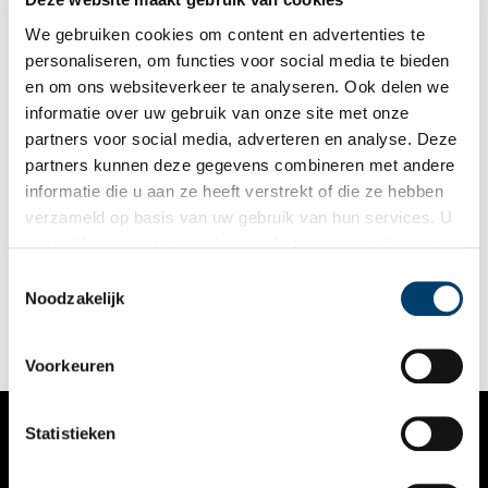
We gebruiken cookies om content en advertenties te
personaliseren, om functies voor social media te bieden
en om ons websiteverkeer te analyseren. Ook delen we
informatie over uw gebruik van onze site met onze
partners voor social media, adverteren en analyse. Deze
partners kunnen deze gegevens combineren met andere
BAKERMAT van Marion Boon in Verwey Museum Haarlem
informatie die u aan ze heeft verstrekt of die ze hebben
Tijdens de aankomende editie van Kunstlijn Haarlem, hét
verzameld op basis van uw gebruik van hun services. U
kunstevenement van Haarlem en omstreken, presenteert
gaat akkoord met de cookies en het
privacystatement
Verwey Museum Haarlem de tentoonstelling BAKERMAT, een
nieuwe serie portretten van Marion Boon.
als u onze website blijft gebruiken.
Toestemmingsselectie
1 min
Noodzakelijk
Voorkeuren
Statistieken
VERHALEN