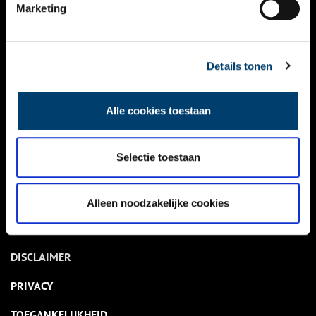
NIEUWS
Marketing
KALENDER
THEMA’S
Details tonen
ACTIVITEITEN
Alle cookies toestaan
VIDEO’S
Selectie toestaan
OVER ONS
CONTACT
Alleen noodzakelijke cookies
NIEUWSBRIEF
DISCLAIMER
PRIVACY
TOEGANKELIJKHEID