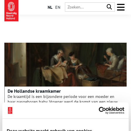
NL
EN
De Hollandse kraamkamer
De kraamtijd is een bijzondere periode voor een moeder en
haar pasgeboren baby. Vroeger werd de komst van een nieuw
gezinslid anders gevierd dan nu. Geen grote ooievaar in de
tuin, maar een linnen lapje om de deurklopper. En voor het
kraambezoek was er een glas kandeel (alcoholische drank) in
plaats van een beschuit met muisjes. Tijd om een aantal
bijzondere kraamgebruiken uit het verleden toe te lichten.
Deze website maakt gebruik van cookies