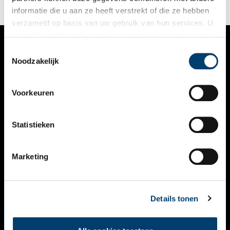
informatie die u aan ze heeft verstrekt of die ze hebben
verzameld op basis van uw gebruik van hun services. U
gaat akkoord met de cookies en het
privacystatement
als u onze website blijft gebruiken.
Toestemmingsselectie
VERHALEN
Noodzakelijk
NIEUWS
Voorkeuren
KALENDER
THEMA’S
Statistieken
ACTIVITEITEN
Marketing
VIDEO’S
OVER ONS
Details tonen
CONTACT