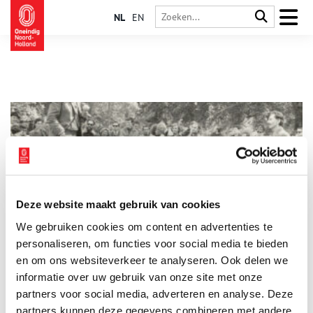
NL
EN
Deze website maakt gebruik van cookies
Godfried Bomans: een heer uit Haarlem
We gebruiken cookies om content en advertenties te
In 1999 kozen de lezers van het Haarlems Dagblad de in 1971
overleden Godfried Bomans tot de belangrijkste Haarlemmer
personaliseren, om functies voor social media te bieden
van de eeuw. Weinig schrijvers hebben zóveel over Haarlem en
en om ons websiteverkeer te analyseren. Ook delen we
de Haarlemmers geschreven als de man die steevast met een
informatie over uw gebruik van onze site met onze
pijp en een warrige haardos werd afgebeeld.
partners voor social media, adverteren en analyse. Deze
partners kunnen deze gegevens combineren met andere