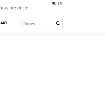
NL
EN
jouw provincie
AART