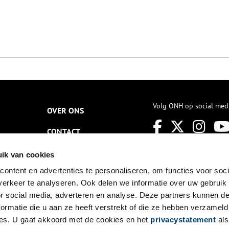
Volg ONH op social med
OVER ONS
CONTACT
NIEUWSBRIEF
ik van cookies
ontent en advertenties te personaliseren, om functies voor soci
DISCLAIMER
erkeer te analyseren. Ook delen we informatie over uw gebruik
PRIVACY
or social media, adverteren en analyse. Deze partners kunnen 
ormatie die u aan ze heeft verstrekt of die ze hebben verzameld
TOEGANKELIJKHEID
es. U gaat akkoord met de cookies en het
privacystatement
als