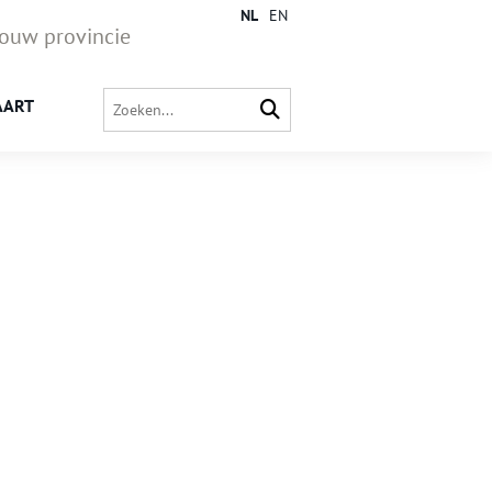
NL
EN
jouw provincie
AART