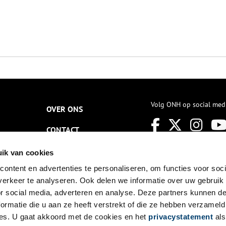
Volg ONH op social med
OVER ONS
CONTACT
NIEUWSBRIEF
ik van cookies
ontent en advertenties te personaliseren, om functies voor soci
DISCLAIMER
erkeer te analyseren. Ook delen we informatie over uw gebruik
PRIVACY
or social media, adverteren en analyse. Deze partners kunnen 
ormatie die u aan ze heeft verstrekt of die ze hebben verzameld
TOEGANKELIJKHEID
es. U gaat akkoord met de cookies en het
privacystatement
als