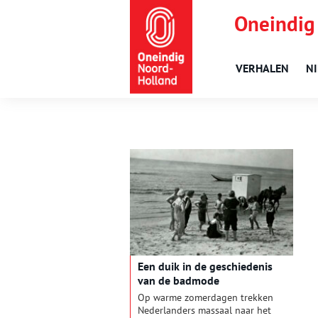
Oneindig
VERHALEN
N
Een duik in de ge­schie­de­nis
van de bad­mo­de
Op warme zomerdagen trekken
Nederlanders massaal naar het