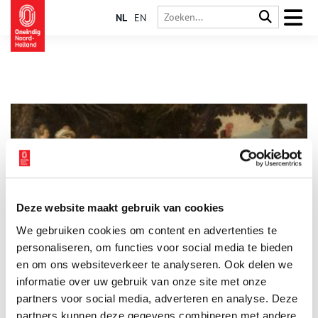
NL
EN
Deze website maakt gebruik van cookies
Wijn van eigen bodem
We gebruiken cookies om content en advertenties te
In elke supermarkt en slijterij kun je kiezen uit verschillende
soorten wijn, afkomstig uit landen van over de hele wereld. Dit
personaliseren, om functies voor social media te bieden
uitgebreide assortiment hebben we te danken aan onze
en om ons websiteverkeer te analyseren. Ook delen we
eeuwenlange omgang met wijn. Onze liefde voor de
informatie over uw gebruik van onze site met onze
alcoholische druivendrank is diepgeworteld en terug te leiden
naar de Romeinse tijd. Om aan de grote vraag te voldoen
partners voor social media, adverteren en analyse. Deze
ontstond er in de zeventiende eeuw een bloeiende handel in
partners kunnen deze gegevens combineren met andere