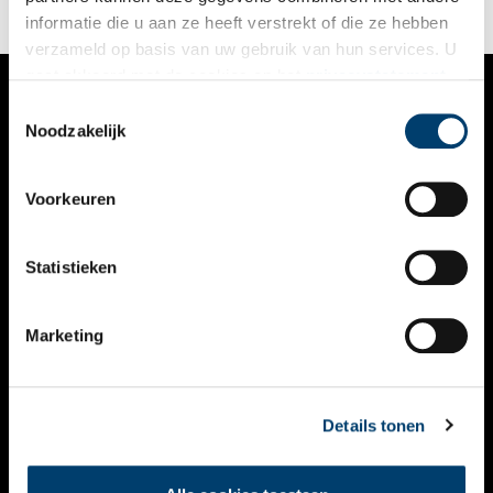
informatie die u aan ze heeft verstrekt of die ze hebben
verzameld op basis van uw gebruik van hun services. U
gaat akkoord met de cookies en het
privacystatement
als u onze website blijft gebruiken.
Toestemmingsselectie
VERHALEN
Noodzakelijk
NIEUWS
Voorkeuren
KALENDER
THEMA’S
Statistieken
ACTIVITEITEN
Marketing
VIDEO’S
OVER ONS
Details tonen
CONTACT