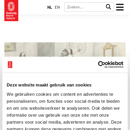
NL
EN
Deze website maakt gebruik van cookies
Roze of blauwe muisjes
We gebruiken cookies om content en advertenties te
Meestal is de eerste vraag als iemand zwanger is: is het een
jongen of een meisje? Want hier hangt veel vanaf. Buiten de
personaliseren, om functies voor social media te bieden
naam, bepaalt het geslacht van de baby ook de kleur van veel
en om ons websiteverkeer te analyseren. Ook delen we
dingen. Tegenwoordig lijkt het aanbod vooral te bestaan uit
informatie over uw gebruik van onze site met onze
roze of blauwe kleertjes, met hier en daar een verdwaald
ecrukleurig boxpakje. Maar hoe ging dat in vroegere tijden?
partners voor social media, adverteren en analyse. Deze
partners kunnen deze gegevens combineren met andere