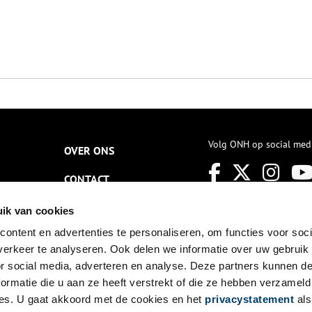
Volg ONH op social med
OVER ONS
CONTACT
NIEUWSBRIEF
ik van cookies
ontent en advertenties te personaliseren, om functies voor soci
DISCLAIMER
erkeer te analyseren. Ook delen we informatie over uw gebruik
PRIVACY
or social media, adverteren en analyse. Deze partners kunnen 
ormatie die u aan ze heeft verstrekt of die ze hebben verzameld
TOEGANKELIJKHEID
es. U gaat akkoord met de cookies en het
privacystatement
als