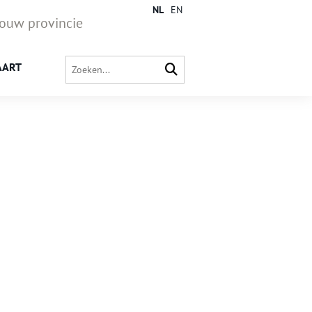
NL
EN
jouw provincie
AART