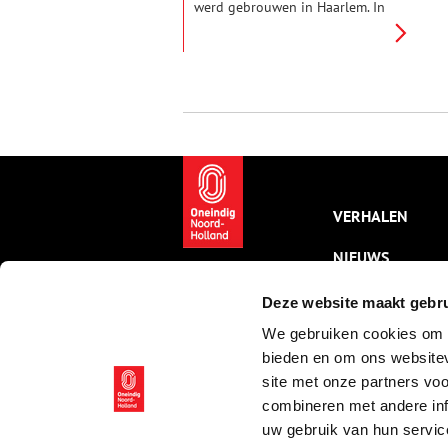
werd gebrouwen in Haarlem. In
de zestiende en zeventiende
eeuw werd bier het liefst
gedronken uit een
baardmankruik. Maar hoe
werden deze kruiken gemaakt
en wie moesten die
baardmannen eigenlijk
voorstellen?
VERHALEN
NIEUWS
KALENDER
Deze website maakt gebru
We gebruiken cookies om c
THEMA’S
bieden en om ons websitev
ACTIVITEITEN
site met onze partners vo
combineren met andere inf
VIDEO’S
uw gebruik van hun servic