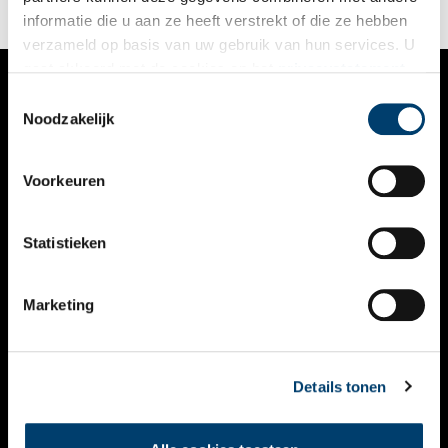
informatie die u aan ze heeft verstrekt of die ze hebben
verzameld op basis van uw gebruik van hun services. U
gaat akkoord met de cookies en het
privacystatement
als u onze website blijft gebruiken.
Toestemmingsselectie
VERHALEN
Noodzakelijk
NIEUWS
Voorkeuren
KALENDER
THEMA’S
Statistieken
ACTIVITEITEN
Marketing
VIDEO’S
OVER ONS
Details tonen
CONTACT