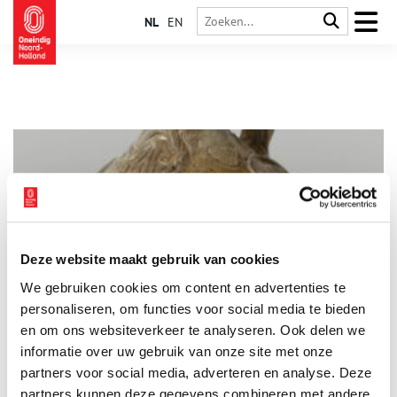
NL
EN
Deze website maakt gebruik van cookies
Bier en baardmankruiken
We gebruiken cookies om content en advertenties te
Bier is al eeuwenlang een populaire volksdrank, die veel werd
gebrouwen in Haarlem. In de zestiende en zeventiende eeuw
personaliseren, om functies voor social media te bieden
werd bier het liefst gedronken uit een baardmankruik. Maar
en om ons websiteverkeer te analyseren. Ook delen we
hoe werden deze kruiken gemaakt en wie moesten die
informatie over uw gebruik van onze site met onze
baardmannen eigenlijk voorstellen?
partners voor social media, adverteren en analyse. Deze
partners kunnen deze gegevens combineren met andere